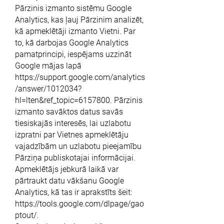
Pārzinis izmanto sistēmu Google
Analytics, kas ļauj Pārzinim analizēt,
kā apmeklētāji izmanto Vietni. Par
to, kā darbojas Google Analytics
pamatprincipi, iespējams uzzināt
Google mājas lapā
https://support.google.com/analytics
/answer/1012034?
hl=lten&ref_topic=6157800.
Pārzinis
izmanto savāktos datus savās
tiesiskajās interesēs, lai uzlabotu
izpratni par Vietnes apmeklētāju
vajadzībām un uzlabotu pieejamību
Pārziņa publiskotajai informācijai.
Apmeklētājs jebkurā laikā var
pārtraukt datu vākšanu Google
Analytics, kā tas ir aprakstīts šeit:
https://tools.google.com/dlpage/gao
ptout/.