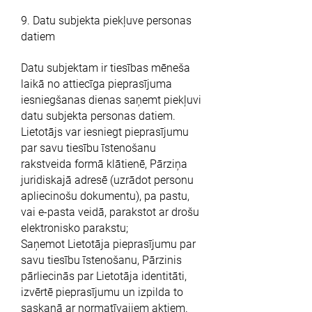
9. Datu subjekta piekļuve personas
datiem
Datu subjektam ir tiesības mēneša
laikā no attiecīga pieprasījuma
iesniegšanas dienas saņemt piekļuvi
datu subjekta personas datiem.
Lietotājs var iesniegt pieprasījumu
par savu tiesību īstenošanu
rakstveida formā klātienē, Pārziņa
juridiskajā adresē (uzrādot personu
apliecinošu dokumentu), pa pastu,
vai e-pasta veidā, parakstot ar drošu
elektronisko parakstu;
Saņemot Lietotāja pieprasījumu par
savu tiesību īstenošanu, Pārzinis
pārliecinās par Lietotāja identitāti,
izvērtē pieprasījumu un izpilda to
saskaņā ar normatīvajiem aktiem.