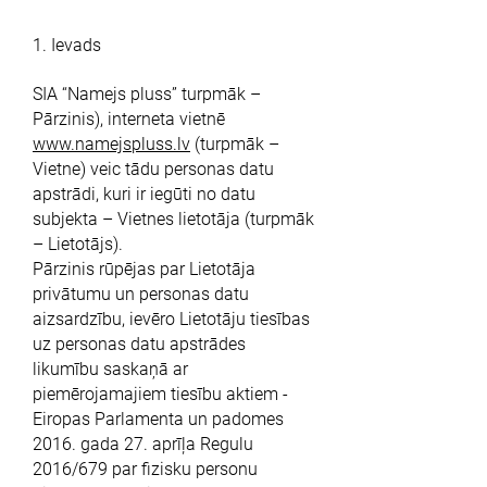
1. Ievads
SIA “Namejs pluss” turpmāk –
Pārzinis), interneta vietnē
www.namejspluss.lv
(turpmāk –
Vietne) veic tādu personas datu
apstrādi, kuri ir iegūti no datu
subjekta – Vietnes lietotāja (turpmāk
– Lietotājs).
Pārzinis rūpējas par Lietotāja
privātumu un personas datu
aizsardzību, ievēro Lietotāju tiesības
uz personas datu apstrādes
likumību saskaņā ar
piemērojamajiem tiesību aktiem -
Eiropas Parlamenta un padomes
2016. gada 27. aprīļa Regulu
2016/679 par fizisku personu