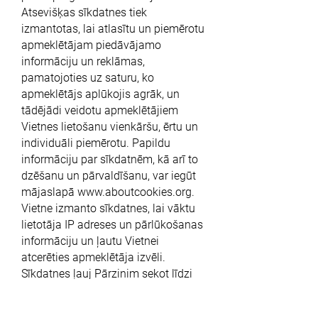
Atsevišķas sīkdatnes tiek
izmantotas, lai atlasītu un piemērotu
apmeklētājam piedāvājamo
informāciju un reklāmas,
pamatojoties uz saturu, ko
apmeklētājs aplūkojis agrāk, un
tādējādi veidotu apmeklētājiem
Vietnes lietošanu vienkāršu, ērtu un
individuāli piemērotu. Papildu
informāciju par sīkdatnēm, kā arī to
dzēšanu un pārvaldīšanu, var iegūt
mājaslapā
www.aboutcookies.org
.
Vietne izmanto sīkdatnes, lai vāktu
lietotāja IP adreses un pārlūkošanas
informāciju un ļautu Vietnei
atcerēties apmeklētāja izvēli.
Sīkdatnes ļauj Pārzinim sekot līdzi
Vietnes datu plūsmai un lietotāju
mijiedarbībai ar Vietni – Pārzinis