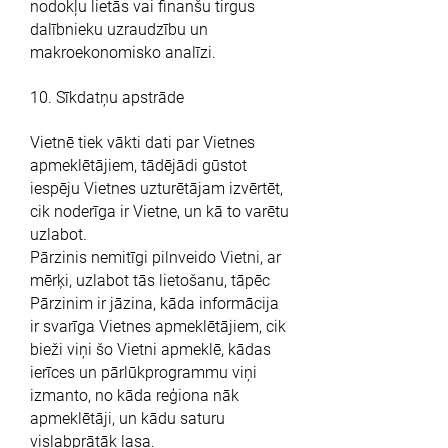
nodokļu lietās vai finanšu tirgus
dalībnieku uzraudzību un
makroekonomisko analīzi.
10. Sīkdatņu apstrāde
Vietnē tiek vākti dati par Vietnes
apmeklētājiem, tādējādi gūstot
iespēju Vietnes uzturētājam izvērtēt,
cik noderīga ir Vietne, un kā to varētu
uzlabot.
Pārzinis nemitīgi pilnveido Vietni, ar
mērķi, uzlabot tās lietošanu, tāpēc
Pārzinim ir jāzina, kāda informācija
ir svarīga Vietnes apmeklētājiem, cik
bieži viņi šo Vietni apmeklē, kādas
ierīces un pārlūkprogrammu viņi
izmanto, no kāda reģiona nāk
apmeklētāji, un kādu saturu
vislabprātāk lasa.