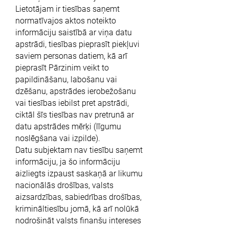
Lietotājam ir tiesības saņemt
normatīvajos aktos noteikto
informāciju saistībā ar viņa datu
apstrādi, tiesības pieprasīt piekļuvi
saviem personas datiem, kā arī
pieprasīt Pārzinim veikt to
papildināšanu, labošanu vai
dzēšanu, apstrādes ierobežošanu
vai tiesības iebilst pret apstrādi,
ciktāl šīs tiesības nav pretrunā ar
datu apstrādes mērķi (līgumu
noslēgšana vai izpilde).
Datu subjektam nav tiesību saņemt
informāciju, ja šo informāciju
aizliegts izpaust saskaņā ar likumu
nacionālās drošības, valsts
aizsardzības, sabiedrības drošības,
krimināltiesību jomā, kā arī nolūkā
nodrošināt valsts finanšu intereses