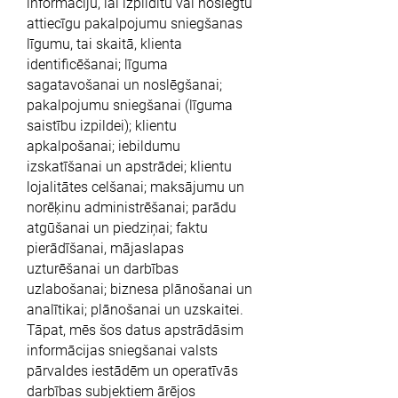
informāciju, lai izpildītu vai noslēgtu
attiecīgu pakalpojumu sniegšanas
līgumu, tai skaitā, klienta
identificēšanai; līguma
sagatavošanai un noslēgšanai;
pakalpojumu sniegšanai (līguma
saistību izpildei); klientu
apkalpošanai; iebildumu
izskatīšanai un apstrādei; klientu
lojalitātes celšanai; maksājumu un
norēķinu administrēšanai; parādu
atgūšanai un piedziņai; faktu
pierādīšanai, mājaslapas
uzturēšanai un darbības
uzlabošanai; biznesa plānošanai un
analītikai; plānošanai un uzskaitei.
Tāpat, mēs šos datus apstrādāsim
informācijas sniegšanai valsts
pārvaldes iestādēm un operatīvās
darbības subjektiem ārējos