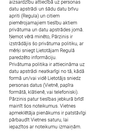
aizsardzību attiecībā uz personas
datu apstrādi un šādu datu brīvu
apriti (Regula) un citiem
piemērojamajiem tiesību aktiem
privātuma un datu apstrādes jomā.
Ņemot vērā minēto, Pārzinis ir
izstrādājis šo privātuma politiku, ar
mērķi sniegt Lietotājam Regulā
paredzēto informāciju.
Privātuma politika ir attiecināma uz
datu apstrādi neatkarīgi no tā, kādā
formā un/vai vidē Lietotājs sniedz
personas datus (Vietnē, papīra
formātā, klātienē, vai telefoniski).
Pārzinis patur tiesības jebkurā brīdī
mainīt šos noteikumus. Vietnes
apmeklētāja pienākums ir patstāvīgi
pārbaudīt Vietnes saturu, lai
iepazītos ar noteikumu izmaiņām.