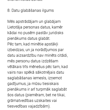
8. Datu glabāšanas ilgums
Mēs apstrādājam un glabājam
Lietotāja personas datus, kamēr
kādai no pusēm pastāv juridisks
pienākums datus glabāt.
Pēc tam, kad minētie apstākļi
izbeidzas, un ja norādījumos par
datu aizsardzību nav minēts citādi,
mēs personu datus izdzēšam
vēlākais trīs mēnešus pēc tam, kad
vairs nav spēkā sākotnējais datu
saglabāšanas iemesls, izņemot
gadījumus, ja mūsu tiesiskais
pienākums ir arī turpmāk saglabāt
šos datus (piemēram, bet ne tikai,
grāmatvedības uzskaites vai
tiesvedības vajadzībām).