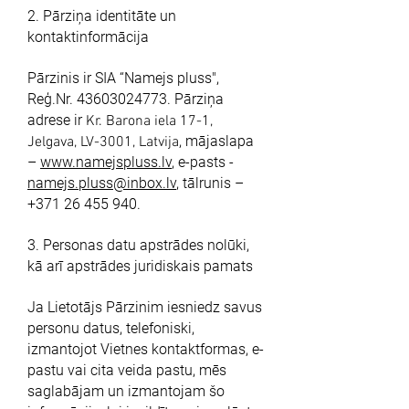
2. Pārziņa identitāte un
kontaktinformācija
Pārzinis ir SIA “Namejs pluss",
Reģ.Nr.
43603024773
. Pārziņa
adrese ir
Kr. Barona iela 17-1,
, mājaslapa
Jelgava, LV-3001, Latvija
–
www.namejspluss.lv
, e-pasts -
namejs.pluss@inbox.lv
, tālrunis –
+371 26 455 940
.
3. Personas datu apstrādes nolūki,
kā arī apstrādes juridiskais pamats
Ja Lietotājs Pārzinim iesniedz savus
personu datus, telefoniski,
izmantojot Vietnes kontaktformas, e-
pastu vai cita veida pastu, mēs
saglabājam un izmantojam šo