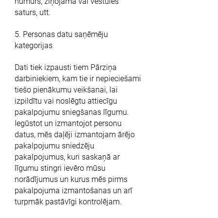
numurs, ziņojama vai vēstules
saturs, utt.
5. Personas datu saņēmēju
kategorijas
Dati tiek izpausti tiem Pārziņa
darbiniekiem, kam tie ir nepieciešami
tiešo pienākumu veikšanai, lai
izpildītu vai noslēgtu attiecīgu
pakalpojumu sniegšanas līgumu.
Iegūstot un izmantojot personu
datus, mēs daļēji izmantojam ārējo
pakalpojumu sniedzēju
pakalpojumus, kuri saskaņā ar
līgumu stingri ievēro mūsu
norādījumus un kurus mēs pirms
pakalpojuma izmantošanas un arī
turpmāk pastāvīgi kontrolējam.