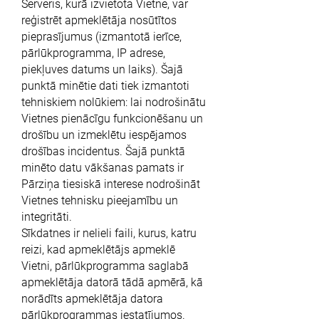
Serveris, kurā izvietota Vietne, var
reģistrēt apmeklētāja nosūtītos
pieprasījumus (izmantotā ierīce,
pārlūkprogramma, IP adrese,
piekļuves datums un laiks). Šajā
punktā minētie dati tiek izmantoti
tehniskiem nolūkiem: lai nodrošinātu
Vietnes pienācīgu funkcionēšanu un
drošību un izmeklētu iespējamos
drošības incidentus. Šajā punktā
minēto datu vākšanas pamats ir
Pārziņa tiesiskā interese nodrošināt
Vietnes tehnisku pieejamību un
integritāti.
Sīkdatnes ir nelieli faili, kurus, katru
reizi, kad apmeklētājs apmeklē
Vietni, pārlūkprogramma saglabā
apmeklētāja datorā tādā apmērā, kā
norādīts apmeklētāja datora
pārlūkprogrammas iestatījumos.